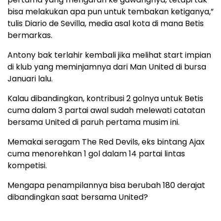
bisa melakukan apa pun untuk tembakan ketiganya,”
tulis Diario de Sevilla, media asal kota di mana Betis
bermarkas.
Antony bak terlahir kembali jika melihat start impian
di klub yang meminjamnya dari Man United di bursa
Januari lalu.
Kalau dibandingkan, kontribusi 2 golnya untuk Betis
cuma dalam 3 partai awal sudah melewati catatan
bersama United di paruh pertama musim ini.
Memakai seragam The Red Devils, eks bintang Ajax
cuma menorehkan 1 gol dalam 14 partai lintas
kompetisi.
Mengapa penampilannya bisa berubah 180 derajat
dibandingkan saat bersama United?