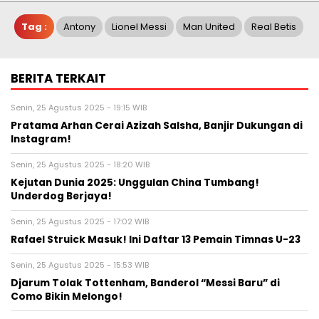
Tag :
Antony
Lionel Messi
Man United
Real Betis
BERITA TERKAIT
Senin, 25 Agustus 2025 - 19:15 WIB
Pratama Arhan Cerai Azizah Salsha, Banjir Dukungan di
Instagram!
Senin, 25 Agustus 2025 - 18:20 WIB
Kejutan Dunia 2025: Unggulan China Tumbang!
Underdog Berjaya!
Senin, 25 Agustus 2025 - 17:02 WIB
Rafael Struick Masuk! Ini Daftar 13 Pemain Timnas U-23
Senin, 25 Agustus 2025 - 15:53 WIB
Djarum Tolak Tottenham, Banderol “Messi Baru” di
Como Bikin Melongo!