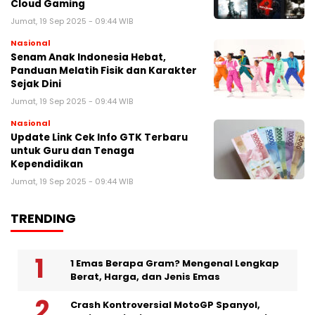
Cloud Gaming
Jumat, 19 Sep 2025 - 09:44 WIB
Nasional
Senam Anak Indonesia Hebat,
Panduan Melatih Fisik dan Karakter
Sejak Dini
Jumat, 19 Sep 2025 - 09:44 WIB
Nasional
Update Link Cek Info GTK Terbaru
untuk Guru dan Tenaga
Kependidikan
Jumat, 19 Sep 2025 - 09:44 WIB
TRENDING
1 Emas Berapa Gram? Mengenal Lengkap
Berat, Harga, dan Jenis Emas
Crash Kontroversial MotoGP Spanyol,