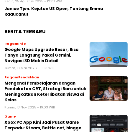
Senin, 25 Agustus 2025 - 12:23 WIB
Janice Tjen: Kejutan US Open, Tantang Emma
Raducanu!
BERITA TERBARU
RagamInfo
Google Maps Upgrade Besar, Bisa
Tanya Langsung Pakai Gemini,
Navigasi 3D Makin Detail
Jumat, 13 Mar 2026 - 19:13 WIB
RagamPendidikan
Mengenal Pembelajaran dengan
Pendekatan CRT, Strategi Baru untuk
Meningkatkan Keterlibatan Siswa di
Kelas
Kamis, 13 Nov 2025 - 19:03 WIB
Game
Xbox PC App Kini Jadi Pusat Game
Terpadu: Steam, Battle.net, hingga