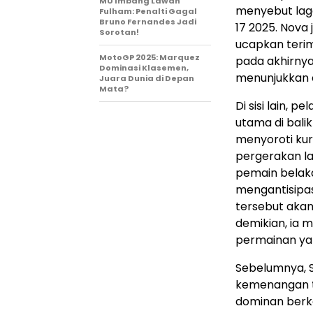
MU Imbang Lawan
menyebut laga
Fulham: Penalti Gagal
Bruno Fernandes Jadi
17 2025. Nova
Sorotan!
ucapkan terim
MotoGP 2025: Marquez
pada akhirnya
Dominasi Klasemen,
menunjukkan a
Juara Dunia di Depan
Mata?
Di sisi lain, p
utama di bali
menyoroti ku
pergerakan la
pemain belaka
mengantisipa
tersebut akan
demikian, ia m
permainan yan
Sebelumnya, S
kemenangan te
dominan berka