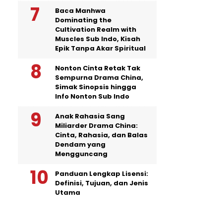
Baca Manhwa
Dominating the
Cultivation Realm with
Muscles Sub Indo, Kisah
Epik Tanpa Akar Spiritual
Nonton Cinta Retak Tak
Sempurna Drama China,
Simak Sinopsis hingga
Info Nonton Sub Indo
Anak Rahasia Sang
Miliarder Drama China:
Cinta, Rahasia, dan Balas
Dendam yang
Mengguncang
Panduan Lengkap Lisensi:
Definisi, Tujuan, dan Jenis
Utama