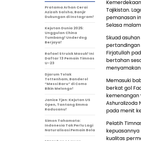
Kemerdekaan 
Pratama Arhan Cerai
Tajikistan. L
Azizah Salsha, Banjir
pemanasan in
Dukungan di Instagram!
Selasa malam,
Kejutan Dunia 2025:
Unggulan China
Skuad asuhan 
Tumbang! Underdog
Berjaya!
pertandingan 
Firjatullah p
Rafael Struick Masuk! Ini
Daftar 13 Pemain Timnas
bertahan sesa
U-23
menyamakan ke
Djarum Tolak
Tottenham, Banderol
Memasuki bab
“Messi Baru” di Como
berkat gol Fa
Bikin Melongo!
kemenangan y
Janice Tjen: Kejutan US
Ashuralizoda 
Open, Tantang Emma
Raducanu!
pada menit ke
Simon Tahamata:
Pelatih Timna
Indonesia Tak Perlu Lagi
kepuasannya t
Naturalisasi Pemain Bola
kualitas perma