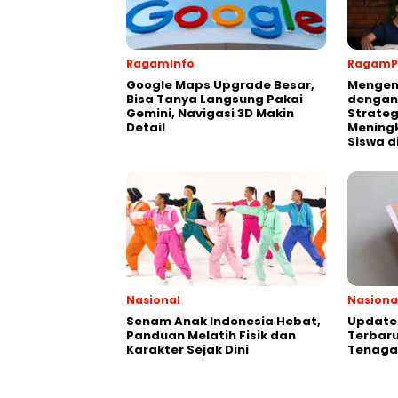
RagamInfo
RagamP
Google Maps Upgrade Besar,
Mengen
Bisa Tanya Langsung Pakai
dengan
Gemini, Navigasi 3D Makin
Strateg
Detail
Meningk
Siswa d
Nasional
Nasiona
Senam Anak Indonesia Hebat,
Update 
Panduan Melatih Fisik dan
Terbaru
Karakter Sejak Dini
Tenaga