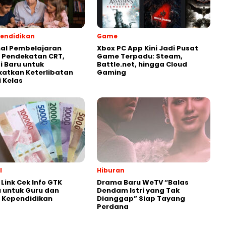
endidikan
Game
al Pembelajaran
Xbox PC App Kini Jadi Pusat
 Pendekatan CRT,
Game Terpadu: Steam,
i Baru untuk
Battle.net, hingga Cloud
atkan Keterlibatan
Gaming
i Kelas
l
Hiburan
Link Cek Info GTK
Drama Baru WeTV “Balas
 untuk Guru dan
Dendam Istri yang Tak
 Kependidikan
Dianggap” Siap Tayang
Perdana