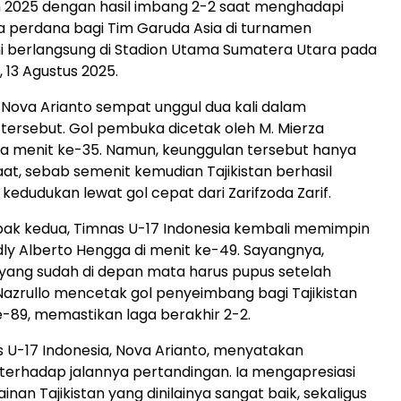
2025 dengan hasil imbang 2-2 saat menghadapi
aga perdana bagi Tim Garuda Asia di turnamen
i berlangsung di Stadion Utama Sumatera Utara pada
 13 Agustus 2025.
Nova Arianto sempat unggul dua kali dalam
tersebut. Gol pembuka dicetak oleh M. Mierza
ada menit ke-35. Namun, keunggulan tersebut hanya
at, sebab semenit kemudian Tajikistan berhasil
dudukan lewat gol cepat dari Zarifzoda Zarif.
ak kedua, Timnas U-17 Indonesia kembali memimpin
dly Alberto Hengga di menit ke-49. Sayangnya,
ang sudah di depan mata harus pupus setelah
Nazrullo mencetak gol penyeimbang bagi Tajikistan
-89, memastikan laga berakhir 2-2.
s U-17 Indonesia, Nova Arianto, menyatakan
erhadap jalannya pertandingan. Ia mengapresiasi
inan Tajikistan yang dinilainya sangat baik, sekaligus