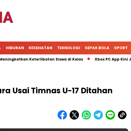
L
HIBURAN
KESEHATAN
TEKNOLOGI
SEPAK BOLA
SPORT
atkan Keterlibatan Siswa di Kelas
Xbox PC App Kini Jadi P
ra Usai Timnas U-17 Ditahan