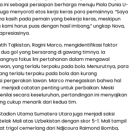
 ini sebagai persiapan berharga menuju Piala Dunia U-
 juga menyoroti etos kerja keras para pemainnya. “Saya
a kasih pada pemain yang bekerja keras, meskipun
 kami harus puas dengan hasil imbang,” ungkap Nova,
presiasinya.
elatih Tajikistan, Ragini Marco, mengidentifikasi faktor
k dua gol yang bersarang di gawang timnya. Ia
rangnya fokus lini pertahanan dalam mengawal
wan, yang terlalu terpaku pada bola. Menurutnya, para
ng terlalu terpaku pada bola dan kurang
si pergerakan lawan. Marco menegaskan bahwa hal
 menjadi catatan penting untuk perbaikan. Meski
enilai secara keseluruhan, pertandingan ini menyajikan
g cukup menarik dari kedua tim.
tadion Utama Sumatera Utara juga menjadi saksi
lak Mali atas Uzbekistan dengan skor 5-1. Mali tampil
t trigol cemerlang dari Ndjicoura Raimond Bomba,