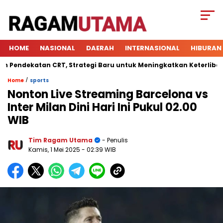
HOME
NASIONAL
DAERAH
INTERNASIONAL
HIBURAN
dekatan CRT, Strategi Baru untuk Meningkatkan Keterlibatan Si
/
Home
sports
Nonton Live Streaming Barcelona vs
Inter Milan Dini Hari Ini Pukul 02.00
WIB
Tim Ragam Utama
- Penulis
Kamis, 1 Mei 2025
- 02:39 WIB