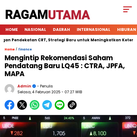
HOME
NASIONAL
DAERAH
INTERNASIONAL
HIBURAN
Pendekatan CRT, Strategi Baru untuk Meningkatkan Keterlibatan
/
Home
finance
Mengintip Rekomendasi Saham
Pendatang Baru LQ45 : CTRA, JPFA,
MAPA
Admin
- Penulis
Selasa, 4 Februari 2025
- 07:27 WIB