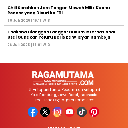
Chili Serahkan Jam Tangan Mewah Milik Keanu
Reeves yang Dicuri ke FBI
30 Juli 2025 | 15:16 WIB
Thailand Dianggap Langgar Hukum Internasional
Usai Gunakan Peluru Beris ke Wilayah Kamboja
26 Juli 2025 | 16:01 WIB
Jl. Antapani Lama, Kecamatan Antapani
Kota Bandung, Jawa Barat, Indonesia
Email
redaksi@ragamutama.com