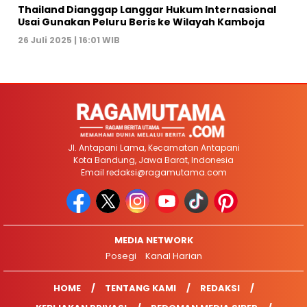
Thailand Dianggap Langgar Hukum Internasional
Usai Gunakan Peluru Beris ke Wilayah Kamboja
26 Juli 2025 | 16:01 WIB
Jl. Antapani Lama, Kecamatan Antapani
Kota Bandung, Jawa Barat, Indonesia
Email
redaksi@ragamutama.com
MEDIA NETWORK
Posegi
Kanal Harian
HOME
TENTANG KAMI
REDAKSI