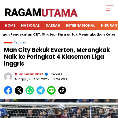
HOME
NASIONAL
DAERAH
INTERNASIONAL
HIBURAN
Pendekatan CRT, Strategi Baru untuk Meningkatkan Keterlibata
/
Home
sports
Man City Bekuk Everton, Merangkak
Naik ke Peringkat 4 Klasemen Liga
Inggris
KumparanBOLA
- Penulis
Minggu, 20 April 2025
- 13:24 WIB