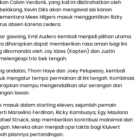
kan Calvin Verdonk, yang kali ini diistirahatkan oleh
ini belakang, Kevin Diks akan mengawal sisi kanan
sementara Mees Hilgers masuk menggantikan Rizky
rus absen karena cedera.
ar gawang, Emil Audero kembali menjadi pilihan utama.
a diharapkan dapat memberikan rasa aman bagi lini
 dikomandoi oleh Jay Idzes (Kapten) dan Justin
melengkapi trio bek tengah.
g andalan, Thom Haye dan Joey Pelupessy, kembali
uk mengatur tempo permainan di lini tengah. Kombinasi
arapkan mampu mengendalikan alur serangan dan
ngan lawan.
k masuk dalam starting eleven, sejumlah pemain
erti Marselino Ferdinan, Ricky Kambuaya, Egy Maulana
Rafael Struick, siap memberikan kontribusi maksimal dari
an. Mereka akan menjadi opsi taktis bagi Kluivert
ah jalannya pertandingan.