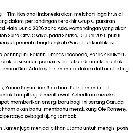
!
 – Tim Nasional Indonesia akan melakoni laga krusial
ng dalam pertandingan terakhir Grup C putaran
kasi Piala Dunia 2026 zona Asia. Pertandingan yang akan
dion Suita City, Osaka, pada Selasa, 10 Juni 2025 pukul
 menjadi penentu bagi langkah Garuda di kualifikasi.
 penting ini, Pelatih Timnas Indonesia, Patrick Kluivert,
umkan susunan pemain yang akan diturunkan untuk
murai Biru. Ada kejutan menarik dalam daftar starting
u, Yance Sayuri dan Beckham Putra, mendapat
ntuk tampil sejak menit awal. Kehadiran mereka
pat memberikan energi baru bagi lini serang Garuda.
eckham akan bahu-membahu mendukung Ole Romeny,
dipercaya sebagai ujung tombak.
an James juga menjadi pilihan utama untuk mengisi posisi