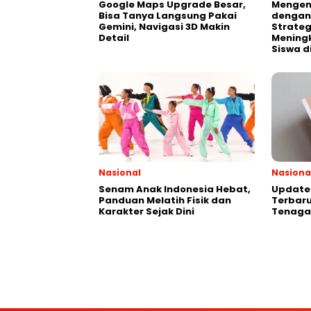
Google Maps Upgrade Besar,
Mengen
Bisa Tanya Langsung Pakai
dengan
Gemini, Navigasi 3D Makin
Strateg
Detail
Meningk
Siswa d
Nasional
Nasiona
Senam Anak Indonesia Hebat,
Update 
Panduan Melatih Fisik dan
Terbaru
Karakter Sejak Dini
Tenaga