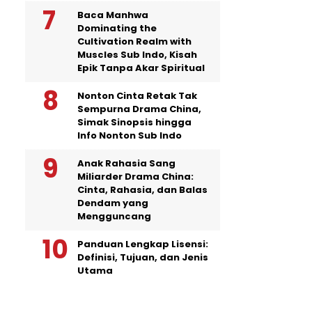
Baca Manhwa
Dominating the
Cultivation Realm with
Muscles Sub Indo, Kisah
Epik Tanpa Akar Spiritual
Nonton Cinta Retak Tak
Sempurna Drama China,
Simak Sinopsis hingga
Info Nonton Sub Indo
Anak Rahasia Sang
Miliarder Drama China:
Cinta, Rahasia, dan Balas
Dendam yang
Mengguncang
Panduan Lengkap Lisensi:
Definisi, Tujuan, dan Jenis
Utama