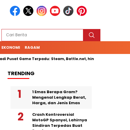
EKONOMI
RAGAM
sat Game Terpadu: Steam, Battle.net, hingga Cloud Gaming
S
TRENDING
1 Emas Berapa Gram?
Mengenal Lengkap Berat,
Harga, dan Jenis Emas
Crash Kontroversial
MotoGP Spanyol, Lahirnya
Sindiran Terpedas Buat