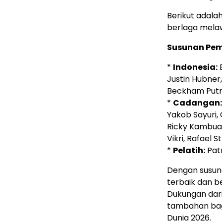
Berikut adala
berlaga mela
Susunan Pem
*
Indonesia:
E
Justin Hubner
Beckham Putra
*
Cadangan:
Yakob Sayuri,
Ricky Kambuay
Vikri, Rafael S
*
Pelatih:
Patr
Dengan susuna
terbaik dan be
Dukungan dari
tambahan bagi
Dunia 2026.