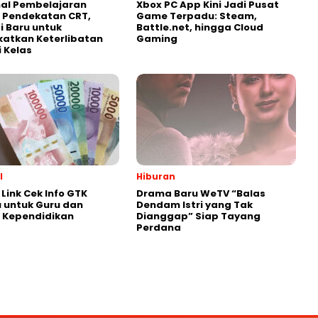
al Pembelajaran
Xbox PC App Kini Jadi Pusat
 Pendekatan CRT,
Game Terpadu: Steam,
i Baru untuk
Battle.net, hingga Cloud
atkan Keterlibatan
Gaming
i Kelas
l
Hiburan
Link Cek Info GTK
Drama Baru WeTV “Balas
 untuk Guru dan
Dendam Istri yang Tak
 Kependidikan
Dianggap” Siap Tayang
Perdana