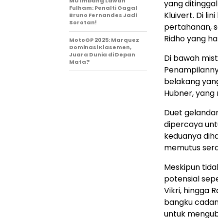
MU Imbang Lawan
yang ditinggal
Fulham: Penalti Gagal
Kluivert. Di l
Bruno Fernandes Jadi
Sorotan!
pertahanan, 
Ridho yang ha
MotoGP 2025: Marquez
Dominasi Klasemen,
Juara Dunia di Depan
Di bawah mist
Mata?
Penampilanny
belakang yang
Hubner, yang 
Duet gelandan
dipercaya unt
keduanya dih
memutus sera
Meskipun tida
potensial sep
Vikri, hingga 
bangku cadang
untuk mengub