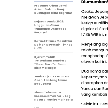
Diumumkan
Pratama Arhan Cerai
Azizah Salsha, Banjir
Osaka, Jepang
Dukungan di Instagram!
melawan Jepa
Kejutan Dunia 2025:
ketiga Kualifi
Unggulan China
digelar di Sta
Tumbang! Underdog
Berjaya!
17.35 WIB ini,
Rafael Struick Masuk! Ini
Menjelang laga
Daftar 13 Pemain Timnas
U-23
telah mengum
menghadapi Sa
Djarum Tolak
Tottenham, Banderol
eleven kali ini.
“Messi Baru” di Como
Bikin Melongo!
Dua nama bar
kepercayaan u
Janice Tjen: Kejutan US
Open, Tantang Emma
diharapkan da
Raducanu!
Yance dan B
Simon Tahamata:
yang kembali 
Indonesia Tak Perlu Lagi
Naturalisasi Pemain Bola
Selain itu, De