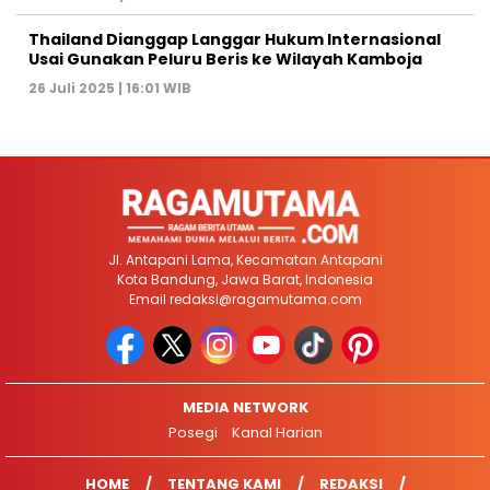
Thailand Dianggap Langgar Hukum Internasional
Usai Gunakan Peluru Beris ke Wilayah Kamboja
26 Juli 2025 | 16:01 WIB
Jl. Antapani Lama, Kecamatan Antapani
Kota Bandung, Jawa Barat, Indonesia
Email
redaksi@ragamutama.com
MEDIA NETWORK
Posegi
Kanal Harian
HOME
TENTANG KAMI
REDAKSI