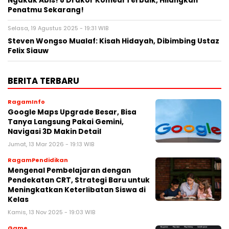
Ngakak Abis! 8 Drakor Komedi Terbaik, Hilangkan
Penatmu Sekarang!
Selasa, 19 Agustus 2025 - 19:31 WIB
Steven Wongso Mualaf: Kisah Hidayah, Dibimbing Ustaz
Felix Siauw
BERITA TERBARU
RagamInfo
Google Maps Upgrade Besar, Bisa
Tanya Langsung Pakai Gemini,
Navigasi 3D Makin Detail
Jumat, 13 Mar 2026 - 19:13 WIB
RagamPendidikan
Mengenal Pembelajaran dengan
Pendekatan CRT, Strategi Baru untuk
Meningkatkan Keterlibatan Siswa di
Kelas
Kamis, 13 Nov 2025 - 19:03 WIB
Game