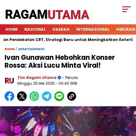
HOME
NASIONAL
DAERAH
INTERNASIONAL
HIBURAN
endekatan CRT, Strategi Baru untuk Meningkatkan Keterlibatan 
/
Home
entertainment
Ivan Gunawan Hebohkan Konser
Rossa: Aksi Lucu Minta Viral!
Tim Ragam Utama
- Penulis
Minggu, 25 Mei 2025
- 00:40 WIB