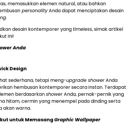
was, memasukkan elemen natural, atau bahkan
embusan
personality
Anda dapat menciptakan desain
ing
.
dkan desain kontemporer yang
timeless
, simak artikel
ut ini!
hower Anda
wick Design
ihat sederhana, tetapi meng-
upgrade shower
Anda
ikan hembusan kontemporer secara instan. Terdapat
elemen berdasarkan
shower
Anda, pernak-pernik yang
na hitam, cermin yang menempel pada dinding serta
a akan warna.
akut untuk Memasang
Graphic Wallpaper