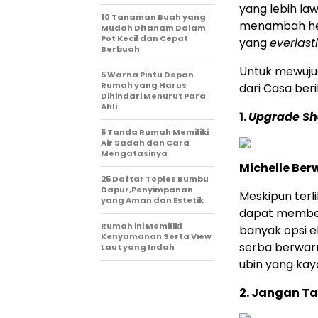
yang lebih la
10 Tanaman Buah yang
menambah h
Mudah Ditanam Dalam
Pot Kecil dan Cepat
yang
everlast
Berbuah
Untuk mewuju
5 Warna Pintu Depan
Rumah yang Harus
dari Casa berik
Dihindari Menurut Para
Ahli
1.
Upgrade S
5 Tanda Rumah Memiliki
Air Sadah dan Cara
Mengatasinya
Michelle Ber
25 Daftar Toples Bumbu
Dapur,Penyimpanan
Meskipun terl
yang Aman dan Estetik
dapat member
Rumah ini Memiliki
banyak opsi 
Kenyamanan Serta View
serba berwar
Laut yang Indah
ubin yang kay
2. Jangan T