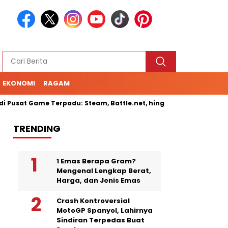
EKONOMI
RAGAM
at Game Terpadu: Steam, Battle.net, hingga Cloud Gaming
Se
TRENDING
1 Emas Berapa Gram?
Mengenal Lengkap Berat,
Harga, dan Jenis Emas
Crash Kontroversial
MotoGP Spanyol, Lahirnya
Sindiran Terpedas Buat