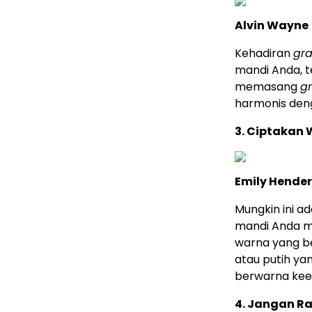
Alvin Wayne
Kehadiran
gra
mandi Anda, 
memasang
g
harmonis deng
3. Ciptakan
Emily Hende
Mungkin ini 
mandi Anda m
warna yang b
atau putih ya
berwarna kee
4. Jangan R