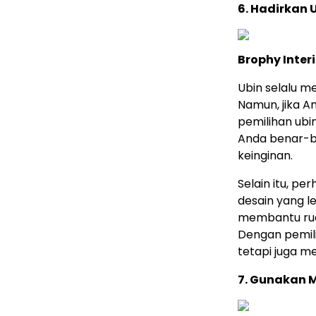
6. Hadirkan
Brophy Inter
Ubin selalu m
Namun, jika 
pemilihan ubin
Anda benar-b
keinginan.
Selain itu, p
desain yang l
membantu ruan
Dengan pemili
tetapi juga 
7. Gunakan M