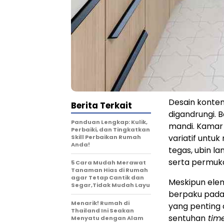
Desain kontem
Berita Terkait
digandrungi. B
Panduan Lengkap: Kulik,
mandi. Kamar
Perbaiki, dan Tingkatkan
variatif untu
Skill Perbaikan Rumah
Anda!
tegas, ubin l
serta permuk
5 Cara Mudah Merawat
Tanaman Hias di Rumah
agar Tetap Cantik dan
Meskipun ele
Segar,Tidak Mudah Layu
berpaku pada 
Menarik! Rumah di
yang penting
Thailand Ini Seakan
sentuhan
time
Menyatu dengan Alam