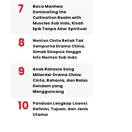
Baca Manhwa
Dominating the
Cultivation Realm with
Muscles Sub Indo, Kisah
Epik Tanpa Akar Spiritual
Nonton Cinta Retak Tak
Sempurna Drama China,
Simak Sinopsis hingga
Info Nonton Sub Indo
Anak Rahasia Sang
Miliarder Drama China:
Cinta, Rahasia, dan Balas
Dendam yang
Mengguncang
Panduan Lengkap Lisensi:
Definisi, Tujuan, dan Jenis
Utama