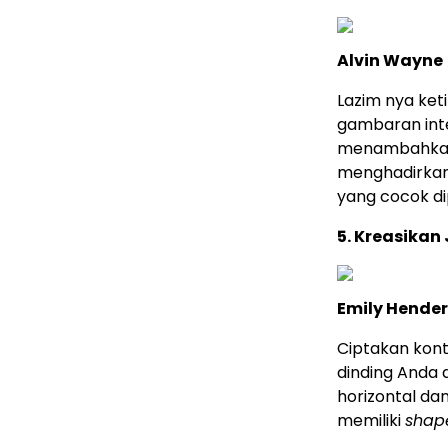
Alvin Wayne
Lazim nya ke
gambaran inte
menambahkan
menghadirkan
yang cocok d
5. Kreasikan 
Emily Hende
Ciptakan kont
dinding Anda
horizontal da
memiliki
shap