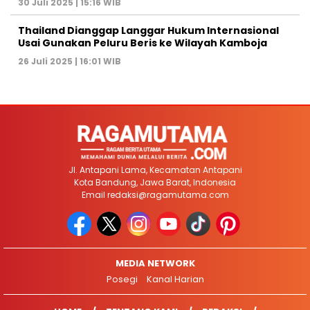
30 Juli 2025 | 15:16 WIB
Thailand Dianggap Langgar Hukum Internasional
Usai Gunakan Peluru Beris ke Wilayah Kamboja
26 Juli 2025 | 16:01 WIB
Jl. Antapani Lama, Kecamatan Antapani
Kota Bandung, Jawa Barat, Indonesia
Email
redaksi@ragamutama.com
MEDIA NETWORK
Posegi
Kanal Harian