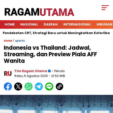
HOME
NASIONAL
DAERAH
INTERNASIONAL
HIBURAN
atan CRT, Strategi Baru untuk Meningkatkan Keterlibatan Siswa
/
Home
sports
Indonesia vs Thailand: Jadwal,
Streaming, dan Preview Piala AFF
Wanita
Tim Ragam Utama
- Penulis
Rabu, 6 Agustus 2025
- 21:53 WIB