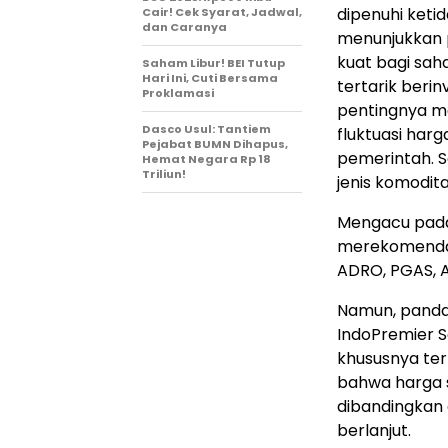
dipenuhi keti
Cair! Cek Syarat, Jadwal,
dan Caranya
menunjukkan p
kuat bagi sah
Saham Libur! BEI Tutup
Hari Ini, Cuti Bersama
tertarik beri
Proklamasi
pentingnya me
Dasco Usul: Tantiem
fluktuasi harg
Pejabat BUMN Dihapus,
pemerintah. Se
Hemat Negara Rp 18
Triliun!
jenis komodita
Mengacu pada 
merekomendasi
ADRO, PGAS, A
Namun, pandan
IndoPremier S
khususnya ter
bahwa harga s
dibandingkan 
berlanjut.