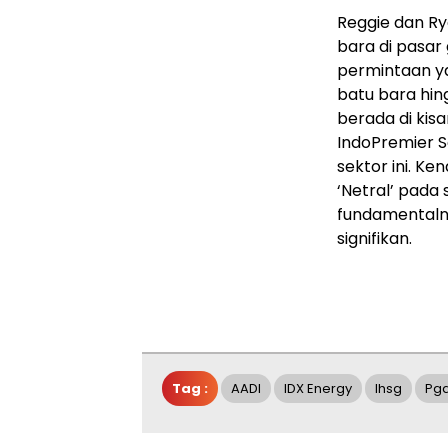
Reggie dan Ry
bara di pasar
permintaan ya
batu bara hing
berada di kisa
IndoPremier S
sektor ini. K
‘Netral’ pada
fundamentalny
signifikan.
Tag :
AADI
IDX Energy
Ihsg
Pg