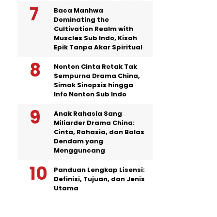
Baca Manhwa
Dominating the
Cultivation Realm with
Muscles Sub Indo, Kisah
Epik Tanpa Akar Spiritual
Nonton Cinta Retak Tak
Sempurna Drama China,
Simak Sinopsis hingga
Info Nonton Sub Indo
Anak Rahasia Sang
Miliarder Drama China:
Cinta, Rahasia, dan Balas
Dendam yang
Mengguncang
Panduan Lengkap Lisensi:
Definisi, Tujuan, dan Jenis
Utama