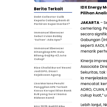
IDX Energy M
Berita Terkait
Pilihan Anali
Debt Collector Culik
Kepala Cabang Bank di
JAKARTA
– S
Parkiran Supermarket?
cemerlang. Pe
Immanuel Ebenezer
secara signif
Sebut Irvian Bobby
Gabungan (IH
‘Sultan’: Ada Apa?
seperti AADI,
Immanuel Ebenezer
menarik perhat
Ditangkap KPK: Dulu
Bilang Gaji Rp 42 Juta
Cukup!
Kinerja impres
Associate Dir
Riza Chalid Buron! Resmi
Jadi DPO, Dicari
Sekuritas, tak
Kejaksaan Agung
Ia menjelaska
mencatat kena
Lisa Mariana Penuhi
Panggilan KPK Terkait
ADRO, CUAN, P
Kasus Korupsi Iklan Bank
BJB yang Seret Nama
cukup kuat,” 
Ridwan Kamil
Lebih lanjut
BSU 2025: Rp600 Ribu