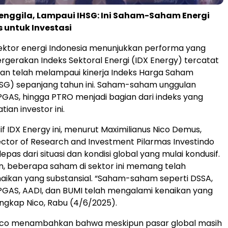
enggila, Lampaui IHSG: Ini Saham-Saham Energi
s untuk Investasi
ektor energi Indonesia menunjukkan performa yang
rgerakan Indeks Sektoral Energi (IDX Energy) tercatat
ikan telah melampaui kinerja Indeks Harga Saham
SG) sepanjang tahun ini. Saham-saham unggulan
 PGAS, hingga PTRO menjadi bagian dari indeks yang
ian investor ini.
if IDX Energy ini, menurut Maximilianus Nico Demus,
ector of Research and Investment Pilarmas Investindo
 lepas dari situasi dan kondisi global yang mulai kondusif.
n, beberapa saham di sektor ini memang telah
ikan yang substansial. “Saham-saham seperti DSSA,
GAS, AADI, dan BUMI telah mengalami kenaikan yang
ungkap Nico, Rabu (4/6/2025).
, Nico menambahkan bahwa meskipun pasar global masih