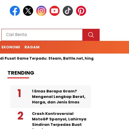
EKONOMI
RAGAM
at Game Terpadu: Steam, Battle.net, hingga Cloud Gaming
Se
TRENDING
1 Emas Berapa Gram?
Mengenal Lengkap Berat,
Harga, dan Jenis Emas
Crash Kontroversial
MotoGP Spanyol, Lahirnya
Sindiran Terpedas Buat