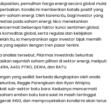
dakpastian, pemulihan harga energi secara global mulai
erbaikan. Kondisi ini memberikan katalis positif yang
am-saham energi. Oleh karena itu, bagi investor yang
nvestasi pada saham energi, Nico menekankan
ncermati beberapa faktor kunci: sentimen global,
a komoditas global, serta regulasi dan kebijakan
lain itu, ia menyarankan agar investor bijak memilih
s yang sejalan dengan tren pasar terkini.
analisis tersebut, Pilarmas Investindo Sekuritas
kan sejumlah saham pilihan di sektor energi, meliputi
KRA, AADI, PTRO, DEWA, dan RATU.
gan yang sedikit berbeda diungkapkan oleh analis
ekuritas, Reggie Parengkuan dan Ryan Winipta,
kait sub-sektor batu bara. Keduanya mencermati
aham emiten batu bara saat ini masih tertinggal
gerak IHSG, dan memproyeksikan kondisi ini akan terus