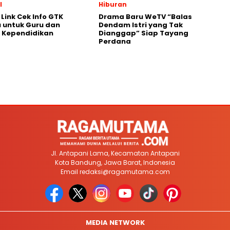
l
Hiburan
Link Cek Info GTK
Drama Baru WeTV “Balas
 untuk Guru dan
Dendam Istri yang Tak
 Kependidikan
Dianggap” Siap Tayang
Perdana
Jl. Antapani Lama, Kecamatan Antapani
Kota Bandung, Jawa Barat, Indonesia
Email
redaksi@ragamutama.com
MEDIA NETWORK