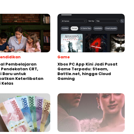
endidikan
Game
al Pembelajaran
Xbox PC App Kini Jadi Pusat
 Pendekatan CRT,
Game Terpadu: Steam,
i Baru untuk
Battle.net, hingga Cloud
atkan Keterlibatan
Gaming
i Kelas