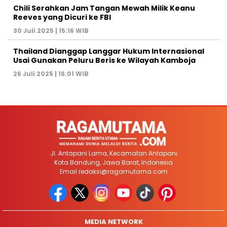
Chili Serahkan Jam Tangan Mewah Milik Keanu
Reeves yang Dicuri ke FBI
30 Juli 2025 | 15:16 WIB
Thailand Dianggap Langgar Hukum Internasional
Usai Gunakan Peluru Beris ke Wilayah Kamboja
26 Juli 2025 | 16:01 WIB
Jl. Antapani Lama, Kecamatan Antapani
Kota Bandung, Jawa Barat, Indonesia
Email
redaksi@ragamutama.com
MEDIA NETWORK