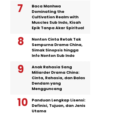
Baca Manhwa
Dominating the
Cultivation Realm with
Muscles Sub Indo, Kisah
Epik Tanpa Akar Spiritual
Nonton Cinta Retak Tak
Sempurna Drama China,
Simak Sinopsis hingga
Info Nonton Sub Indo
Anak Rahasia Sang
Miliarder Drama China:
Cinta, Rahasia, dan Balas
Dendam yang
Mengguncang
Panduan Lengkap Lisensi:
Definisi, Tujuan, dan Jenis
Utama