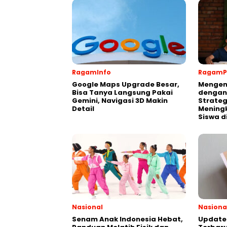
RagamInfo
RagamP
Google Maps Upgrade Besar,
Mengen
Bisa Tanya Langsung Pakai
dengan
Gemini, Navigasi 3D Makin
Strateg
Detail
Meningk
Siswa d
Nasional
Nasiona
Senam Anak Indonesia Hebat,
Update 