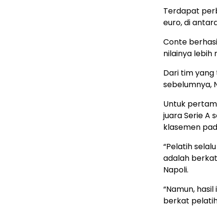
Terdapat perbe
euro, di antar
Conte berhas
nilainya lebih 
Dari tim yang 
sebelumnya, N
Untuk pertama
juara Serie A
klasemen pad
“Pelatih sela
adalah berkat
Napoli.
“Namun, hasil
berkat pelatih