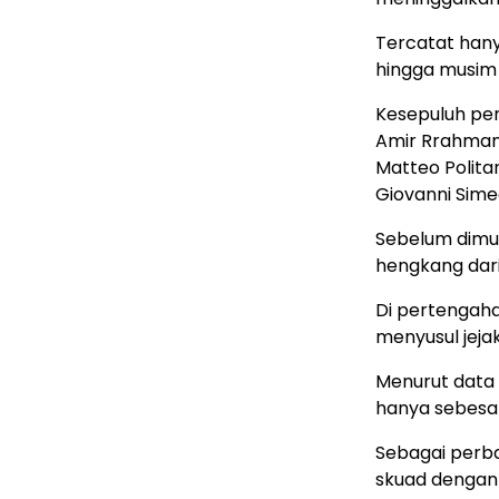
Tercatat han
hingga musim
Kesepuluh pem
Amir Rrahmani
Matteo Polita
Giovanni Sime
Sebelum dimul
hengkang dari
Di pertengaha
menyusul jeja
Menurut data d
hanya sebesar
Sebagai perba
skuad dengan 