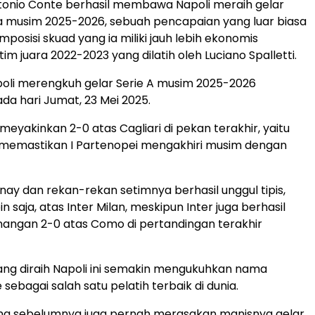
Antonio Conte berhasil membawa Napoli meraih gelar
alia musim 2025-2026, sebuah pencapaian yang luar biasa
posisi skuad yang ia miliki jauh lebih ekonomis
im juara 2022-2023 yang dilatih oleh Luciano Spalletti.
oli merengkuh gelar Serie A musim 2025-2026
da hari Jumat, 23 Mei 2025.
yakinkan 2-0 atas Cagliari di pekan terakhir, yaitu
 memastikan I Partenopei mengakhiri musim dengan
ay dan rekan-rekan setimnya berhasil unggul tipis,
n saja, atas Inter Milan, meskipun Inter juga berhasil
angan 2-0 atas Como di pertandingan terakhir
ng diraih Napoli ini semakin mengukuhkan nama
sebagai salah satu pelatih terbaik di dunia.
ang sebelumnya juga pernah merasakan manisnya gelar