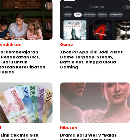
endidikan
Game
al Pembelajaran
Xbox PC App Kini Jadi Pusat
 Pendekatan CRT,
Game Terpadu: Steam,
i Baru untuk
Battle.net, hingga Cloud
atkan Keterlibatan
Gaming
i Kelas
l
Hiburan
Link Cek Info GTK
Drama Baru WeTV “Balas