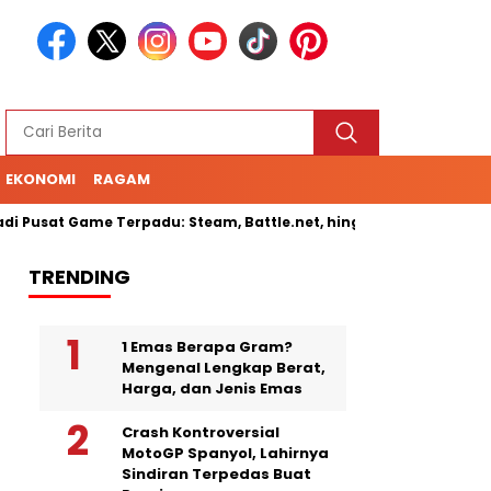
EKONOMI
RAGAM
at Game Terpadu: Steam, Battle.net, hingga Cloud Gaming
Se
TRENDING
1 Emas Berapa Gram?
Mengenal Lengkap Berat,
Harga, dan Jenis Emas
Crash Kontroversial
MotoGP Spanyol, Lahirnya
Sindiran Terpedas Buat