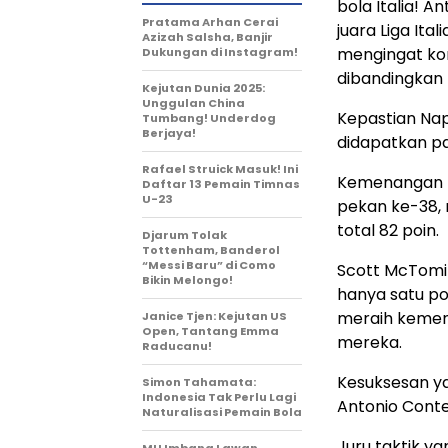
bola Italia! 
Pratama Arhan Cerai
juara Liga It
Azizah Salsha, Banjir
mengingat kom
Dukungan di Instagram!
dibandingkan t
Kejutan Dunia 2025:
Unggulan China
Kepastian Nap
Tumbang! Underdog
Berjaya!
didapatkan pa
Rafael Struick Masuk! Ini
Kemenangan me
Daftar 13 Pemain Timnas
U-23
pekan ke-38,
total 82 poin.
Djarum Tolak
Tottenham, Banderol
“Messi Baru” di Como
Scott McTomin
Bikin Melongo!
hanya satu poi
meraih kemen
Janice Tjen: Kejutan US
Open, Tantang Emma
mereka.
Raducanu!
Kesuksesan ya
Simon Tahamata:
Indonesia Tak Perlu Lagi
Antonio Conte 
Naturalisasi Pemain Bola
Juru taktik y