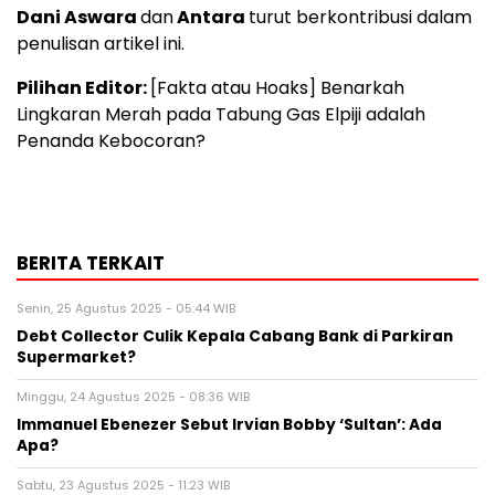
Dani Aswara
dan
Antara
turut berkontribusi dalam
penulisan artikel ini.
Pilihan Editor:
[Fakta atau Hoaks] Benarkah
Lingkaran Merah pada Tabung Gas Elpiji adalah
Penanda Kebocoran?
BERITA TERKAIT
Senin, 25 Agustus 2025 - 05:44 WIB
Debt Collector Culik Kepala Cabang Bank di Parkiran
Supermarket?
Minggu, 24 Agustus 2025 - 08:36 WIB
Immanuel Ebenezer Sebut Irvian Bobby ‘Sultan’: Ada
Apa?
Sabtu, 23 Agustus 2025 - 11:23 WIB