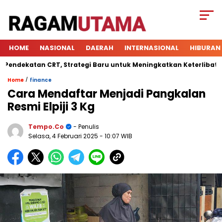
HOME
NASIONAL
DAERAH
INTERNASIONAL
HIBURAN
atan CRT, Strategi Baru untuk Meningkatkan Keterlibatan Sisw
/
Home
finance
Cara Mendaftar Menjadi Pangkalan
Resmi Elpiji 3 Kg
Tempo.co
- Penulis
Selasa, 4 Februari 2025
- 10:07 WIB