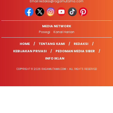
Email
redaksi@ragamutama.com
MEDIA NETWORK
Posegi
Kanal Harian
HOME
TENTANG KAMI
REDAKSI
KEBIJAKAN PRIVASI
PEDOMAN MEDIA SIBER
INFO IKLAN
COPYRIGHT © 2026 RAGAMUTAMA.COM - ALL RIGHTS RESERVED