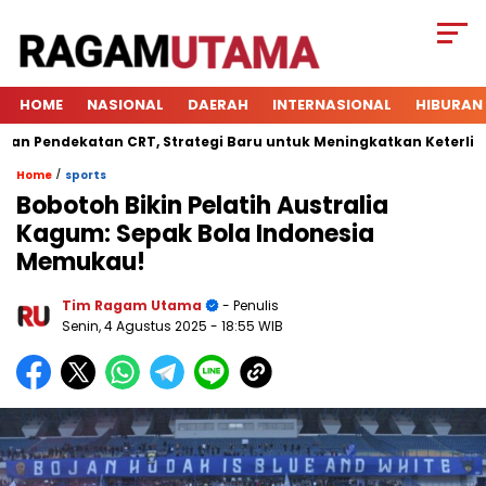
HOME
NASIONAL
DAERAH
INTERNASIONAL
HIBURAN
dekatan CRT, Strategi Baru untuk Meningkatkan Keterlibatan Si
/
Home
sports
Bobotoh Bikin Pelatih Australia
Kagum: Sepak Bola Indonesia
Memukau!
Tim Ragam Utama
- Penulis
Senin, 4 Agustus 2025
- 18:55 WIB