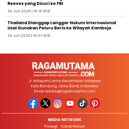
Reeves yang Dicuri ke FBI
30 Juli 2025 | 15:16 WIB
Thailand Dianggap Langgar Hukum Internasional
Usai Gunakan Peluru Beris ke Wilayah Kamboja
26 Juli 2025 | 16:01 WIB
Jl. Antapani Lama, Kecamatan Antapani
Kota Bandung, Jawa Barat, Indonesia
Email
redaksi@ragamutama.com
MEDIA NETWORK
Posegi
Kanal Harian