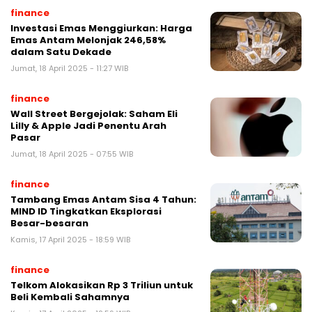
finance
Investasi Emas Menggiurkan: Harga
Emas Antam Melonjak 246,58%
dalam Satu Dekade
Jumat, 18 April 2025 - 11:27 WIB
finance
Wall Street Bergejolak: Saham Eli
Lilly & Apple Jadi Penentu Arah
Pasar
Jumat, 18 April 2025 - 07:55 WIB
finance
Tambang Emas Antam Sisa 4 Tahun:
MIND ID Tingkatkan Eksplorasi
Besar-besaran
Kamis, 17 April 2025 - 18:59 WIB
finance
Telkom Alokasikan Rp 3 Triliun untuk
Beli Kembali Sahamnya