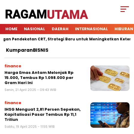
HOME
NASIONAL
DAERAH
INTERNASIONAL
HIBURAN
 Pendekatan CRT, Strategi Baru untuk Meningkatkan Keterlibata
KumparanBISNIS
finance
Harga Emas Antam Melonjak Rp
15.000, Tembus Rp 1.098.000 per
Gram Hari Ini
Senin, 21 April 2025 - 09:43 WIB
finance
IHSG Menguat 2,81 Persen Sepekan,
Kapitalisasi Pasar Tembus Rp 11,1
Triliun
Sabtu, 19 April 2025 - 11:55 WIB