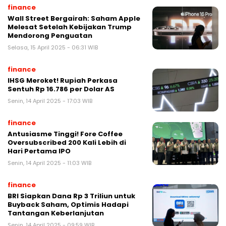
finance
Wall Street Bergairah: Saham Apple
Melesat Setelah Kebijakan Trump
Mendorong Penguatan
Selasa, 15 April 2025 - 06:31 WIB
finance
IHSG Meroket! Rupiah Perkasa
Sentuh Rp 16.786 per Dolar AS
Senin, 14 April 2025 - 17:03 WIB
finance
Antusiasme Tinggi! Fore Coffee
Oversubscribed 200 Kali Lebih di
Hari Pertama IPO
Senin, 14 April 2025 - 11:03 WIB
finance
BRI Siapkan Dana Rp 3 Triliun untuk
Buyback Saham, Optimis Hadapi
Tantangan Keberlanjutan
Senin, 14 April 2025 - 09:59 WIB