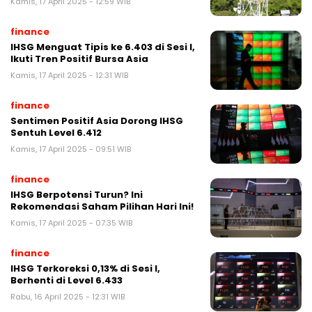
Kamis, 17 April 2025 - 12:59 WIB
finance
IHSG Menguat Tipis ke 6.403 di Sesi I,
Ikuti Tren Positif Bursa Asia
Kamis, 17 April 2025 - 12:31 WIB
finance
Sentimen Positif Asia Dorong IHSG
Sentuh Level 6.412
Kamis, 17 April 2025 - 09:51 WIB
finance
IHSG Berpotensi Turun? Ini
Rekomendasi Saham Pilihan Hari Ini!
Kamis, 17 April 2025 - 07:35 WIB
finance
IHSG Terkoreksi 0,13% di Sesi I,
Berhenti di Level 6.433
Rabu, 16 April 2025 - 12:31 WIB