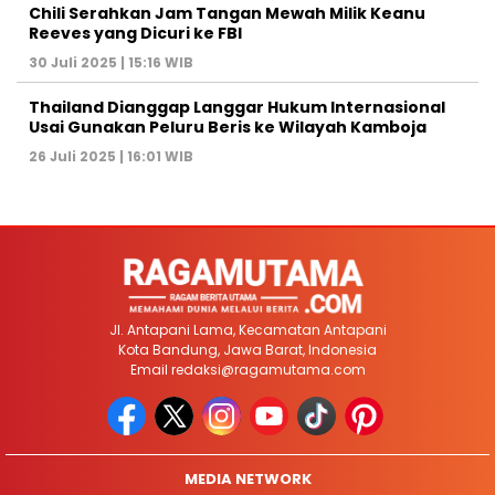
Chili Serahkan Jam Tangan Mewah Milik Keanu
Reeves yang Dicuri ke FBI
30 Juli 2025 | 15:16 WIB
Thailand Dianggap Langgar Hukum Internasional
Usai Gunakan Peluru Beris ke Wilayah Kamboja
26 Juli 2025 | 16:01 WIB
Jl. Antapani Lama, Kecamatan Antapani
Kota Bandung, Jawa Barat, Indonesia
Email
redaksi@ragamutama.com
MEDIA NETWORK