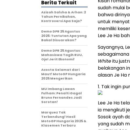
Kisah romant
Berita Terkait
sudah mulai b
Azizah Salsha & Arhan: 2
bahwa diriny
Tahun Pernikahan,
untuk menyata
Kontroversi Apa Saja?
memiliki kes
Demo DPR 25 Agustus
Lee Je Ha bah
2025: Tuntutan Apa yang
Bakal Disuarakan?
Sayangnya, Le
Demo DPR 25 Agustus:
sebagaimana y
Mahasiswa Tagih RUU,
Ojol Jerit Ekonomi!
White
itu jus
belakangan ini
Acosta Selamat dari
Maut! MotoGP Hungaria
alasan Je Ha 
2025 Mengerikan
1. Tak ingin p
MU Imbang Lawan
Fulham: Penalti Gagal
Bruno Fernandes Jadi
Sorotan!
Lee Je Ha tel
ia mengikuti 
Marquez Tak
Sosok ayah d
Terbendung! Hasil
MotoGP Hungaria 2025 &
yang sudah me
Klasemen Terbaru