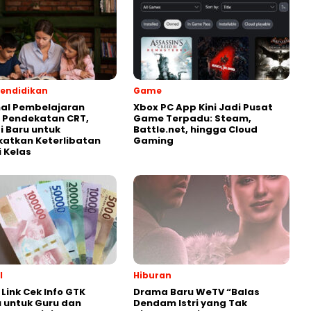
endidikan
Game
al Pembelajaran
Xbox PC App Kini Jadi Pusat
 Pendekatan CRT,
Game Terpadu: Steam,
i Baru untuk
Battle.net, hingga Cloud
atkan Keterlibatan
Gaming
i Kelas
l
Hiburan
Link Cek Info GTK
Drama Baru WeTV “Balas
 untuk Guru dan
Dendam Istri yang Tak