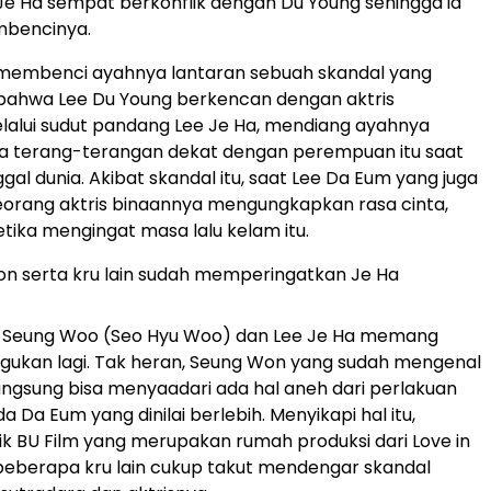
Je Ha sempat berkonflik dengan Du Young sehingga ia
bencinya.
 membenci ayahnya lantaran sebuah skandal yang
ahwa Lee Du Young berkencan dengan aktris
lalui sudut pandang Lee Je Ha, mendiang ayahnya
a terang-terangan dekat dengan perempuan itu saat
al dunia. Akibat skandal itu, saat Lee Da Eum yang juga
orang aktris binaannya mengungkapkan rasa cinta,
etika mengingat masa lalu kelam itu.
on serta kru lain sudah memperingatkan Je Ha
 Seung Woo (Seo Hyu Woo) dan Lee Je Ha memang
agukan lagi. Tak heran, Seung Won yang sudah mengenal
angsung bisa menyaadari ada hal aneh dari perlakuan
a Da Eum yang dinilai berlebih. Menyikapi hal itu,
ik BU Film yang merupakan rumah produksi dari Love in
 beberapa kru lain cukup takut mendengar skandal