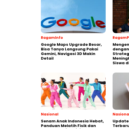
RagamInfo
RagamP
Google Maps Upgrade Besar,
Mengen
Bisa Tanya Langsung Pakai
dengan
Gemini, Navigasi 3D Makin
Strateg
Detail
Meningk
Siswa d
Nasional
Nasiona
Senam Anak Indonesia Hebat,
Update 
Panduan Melatih Fisik dan
Terbaru