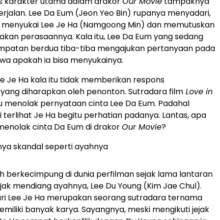
is karakter utama dalam drakor
Our Movie
tampaknya
erjalan. Lee Da Eum (Jeon Yeo Bin) rupanya menyadari,
a menyukai Lee Je Ha (Namgoong Min) dan memutuskan
kan perasaannya. Kala itu, Lee Da Eum yang sedang
empatan berdua tiba-tiba mengajukan pertanyaan pada
wa apakah ia bisa menyukainya.
e Je Ha kala itu tidak memberikan respons
ang diharapkan oleh penonton. Sutradara film
Love in
tru menolak pernyataan cinta Lee Da Eum. Padahal
 terlihat Je Ha begitu perhatian padanya. Lantas, apa
menolak cinta Da Eum di drakor
Our Movie
?
unya skandal seperti ayahnya
ah berkecimpung di dunia perfilman sejak lama lantaran
jejak mendiang ayahnya, Lee Du Young (Kim Jae Chul).
ari Lee Je Ha merupakan seorang sutradara ternama
miliki banyak karya. Sayangnya, meski mengikuti jejak