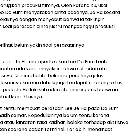
rugikan produksi filmnya. Oleh karena itu, usai
e Da Eum menyatakan cinta padanya, Je Ha secara
olaknya dengan menyebut bahwa ia tak ingin
soal perasaan cinta justru mengganggu produksi
terlihat belum yakin soal perasaannya
dari cara Je Ha memperlakukan Lee Da Eum tentu
onton ada yang meyakini bahwa sutradara itu
isnya. Namun, hal itu belum sepenuhnya jelas
 Alasannya karena dahulu juga terdapat seorang aktris
ti pada Je Ha lalu sutradara itu merespons bahwa ia
aatkan aktrisnya.
ut tentu membuat perasaan Lee Je Ha pada Da Eum
 masih samar. Kepeduliannya belum tentu karena
a atau lantaran rasa kasihan belaka terhadap aktrisnya
n seorang pasien terminal. Terlebih, mengingat