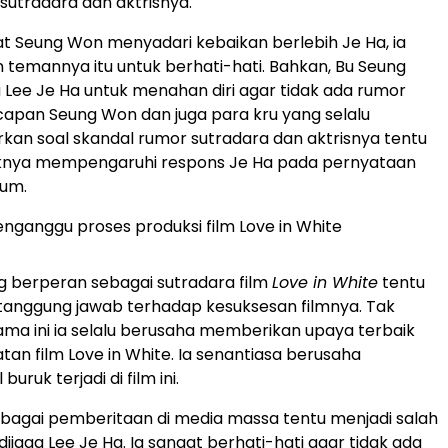
sutradara dan aktrisnya.
at Seung Won menyadari kebaikan berlebih Je Ha, ia
temannya itu untuk berhati-hati. Bahkan, Bu Seung
ee Je Ha untuk menahan diri agar tidak ada rumor
apan Seung Won dan juga para kru yang selalu
an soal skandal rumor sutradara dan aktrisnya tentu
aknya mempengaruhi respons Je Ha pada pernyataan
Eum.
menganggu proses produksi film Love in White
g berperan sebagai sutradara film
Love in White
tentu
 tanggung jawab terhadap kesuksesan filmnya. Tak
elama ini ia selalu berusaha memberikan upaya terbaik
an film Love in White. Ia senantiasa berusaha
uruk terjadi di film ini.
bagai pemberitaan di media massa tentu menjadi salah
dijaga Lee Je Ha. Ia sangat berhati-hati agar tidak ada