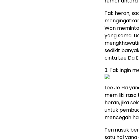
rumor antara 
Tak heran, sa
mengingatkan 
Won meminta L
yang sama. Uc
mengkhawatirk
sedikit bany
cinta Lee Da 
3. Tak ingin 
Lee Je Ha yan
memiliki rasa
heran, jika s
untuk pembuat
mencegah hal b
Termasuk ber
satu hal yang 