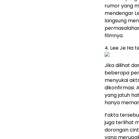
rumor yang me
mendengar Le
langsung men
permasalahan 
filmnya.
4. Lee Je Ha 
Jika dilihat 
beberapa pen
menyukai aktr
dikonfirmasi.
yang jatuh ha
hanya memanf
Fakta terseb
juga terlihat
dorongan cint
yang merupaka