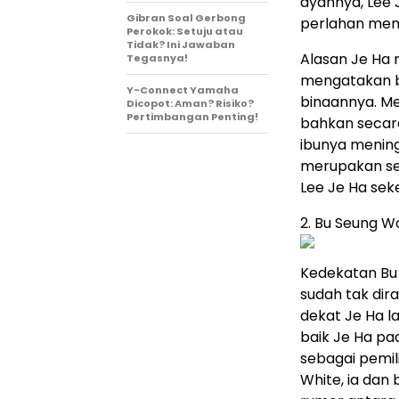
ayahnya, Lee 
Gibran Soal Gerbong
perlahan mem
Perokok: Setuju atau
Tidak? Ini Jawaban
Alasan Je Ha
Tegasnya!
mengatakan b
Y-Connect Yamaha
binaannya. Me
Dicopot: Aman? Risiko?
Pertimbangan Penting!
bahkan secar
ibunya meningg
merupakan se
Lee Je Ha sek
2. Bu Seung W
Kedekatan Bu
sudah tak dir
dekat Je Ha l
baik Je Ha pad
sebagai pemil
White, ia dan