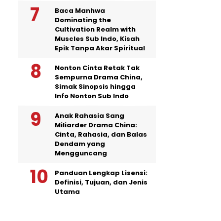
Baca Manhwa
Dominating the
Cultivation Realm with
Muscles Sub Indo, Kisah
Epik Tanpa Akar Spiritual
Nonton Cinta Retak Tak
Sempurna Drama China,
Simak Sinopsis hingga
Info Nonton Sub Indo
Anak Rahasia Sang
Miliarder Drama China:
Cinta, Rahasia, dan Balas
Dendam yang
Mengguncang
Panduan Lengkap Lisensi:
Definisi, Tujuan, dan Jenis
Utama