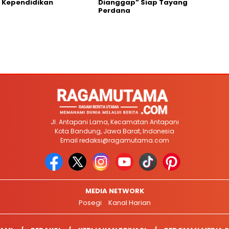
 Kependidikan
Dianggap” Siap Tayang
Perdana
Jl. Antapani Lama, Kecamatan Antapani
Kota Bandung, Jawa Barat, Indonesia
Email
redaksi@ragamutama.com
MEDIA NETWORK
Posegi
Kanal Harian