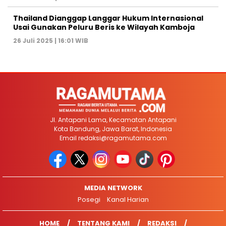
Thailand Dianggap Langgar Hukum Internasional
Usai Gunakan Peluru Beris ke Wilayah Kamboja
26 Juli 2025 | 16:01 WIB
Jl. Antapani Lama, Kecamatan Antapani
Kota Bandung, Jawa Barat, Indonesia
Email
redaksi@ragamutama.com
MEDIA NETWORK
Posegi
Kanal Harian
HOME
TENTANG KAMI
REDAKSI